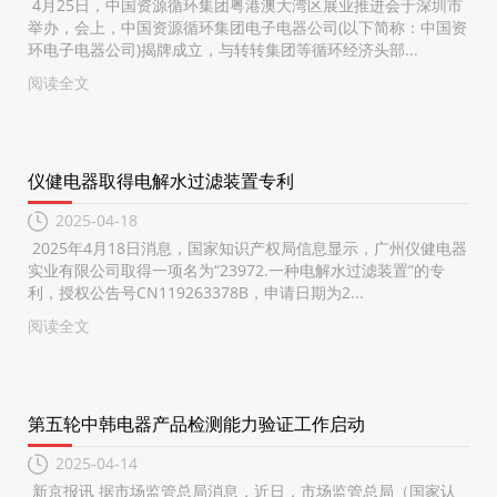
4月25日，中国资源循环集团粤港澳大湾区展业推进会于深圳市
举办，会上，中国资源循环集团电子电器公司(以下简称：中国资
环电子电器公司)揭牌成立，与转转集团等循环经济头部...
阅读全文
仪健电器取得电解水过滤装置专利
2025-04-18
2025年4月18日消息，国家知识产权局信息显示，广州仪健电器
实业有限公司取得一项名为“23972.一种电解水过滤装置”的专
利，授权公告号CN119263378B，申请日期为2...
阅读全文
第五轮中韩电器产品检测能力验证工作启动
2025-04-14
新京报讯 据市场监管总局消息，近日，市场监管总局（国家认