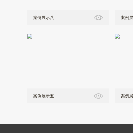
案例展示八
案例
案例展示五
案例