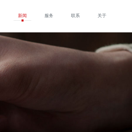
例
新闻
服务
联系
关于