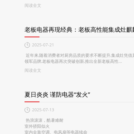
阅读全文
老板电器再现经典：老板高性能集成灶麒麟9
2025-07-21
近年来,随着消费者对厨房品质的要求不断提升,集成灶凭借
领军品牌,老板电器再次突破创新,推出全新老板高性...
阅读全文
夏日炎炎 谨防电器“发火”
2025-07-13
热浪滚滚，酷暑难耐
室外骄阳似火
室内全靠空调、电风扇等电器续命