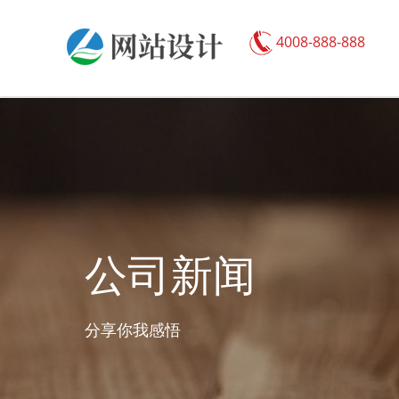
4008-888-888
公司新闻
分享你我感悟