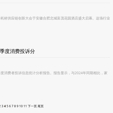
器配件耗材供应链创新大会于安徽合肥北城富茂花园酒店盛大启幕。这场行业
一季度消费投诉分
季度消费者投诉信息统计分析报告。报告显示，与2024年同期相比，家
2
3
4
5
6
7
8
9
10
11
下一页
尾页