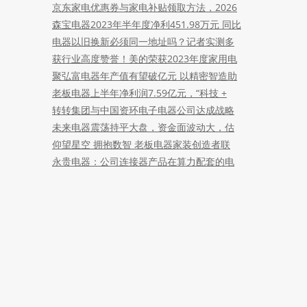
京东家电优惠券与家电补贴领取方法，2026
森宝电器2023年半年度净利451.98万元 同比
电器以旧换新必须同一地址吗？记者实测多
获行业高度赞誉！美的荣获2023年度家用电
聚弘富电器年产值有望破亿元 以精密智造助
老板电器上半年净利润7.59亿元，“科技 +
转转集团与中国资环电子电器公司达成战略
未来电器震荡持平大盘，资金面波动大，估
仰望星空 拥抱数智 老板电器家装创造者联
永贵电器：公司连接器产品在算力配套的电