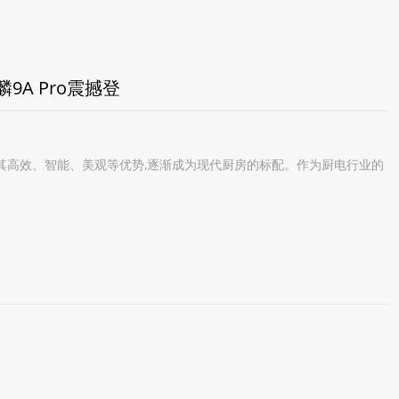
A Pro震撼登
其高效、智能、美观等优势,逐渐成为现代厨房的标配。作为厨电行业的