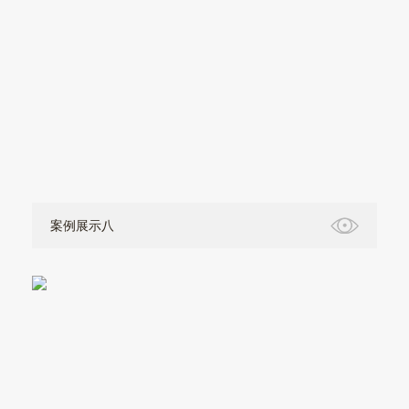
案例展示八