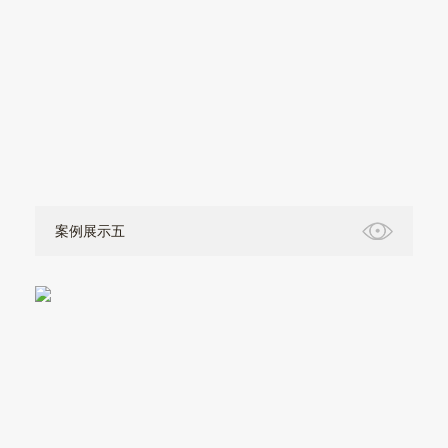
案例展示五