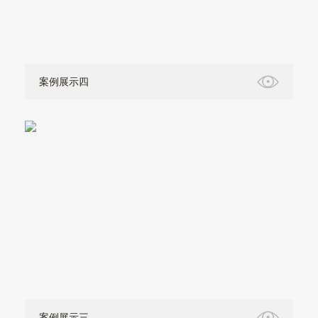
案例展示四
案例展示三